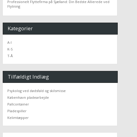
Professionelt Flyttefirma på Sjælland: Din Bedste Allierede ved
Flytning
Kategorier
A-I
K-S
T-Å
Tilfældigt Indlæg
Psykolog ved dødsfald og skilsmisse
København pladearbejde
Pallcontainer
Pladespiller
Kelimtæpper