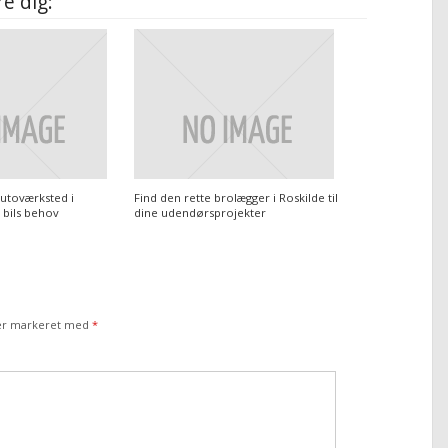
e dig:
autoværksted i
Find den rette brolægger i Roskilde til
n bils behov
dine udendørsprojekter
 er markeret med
*