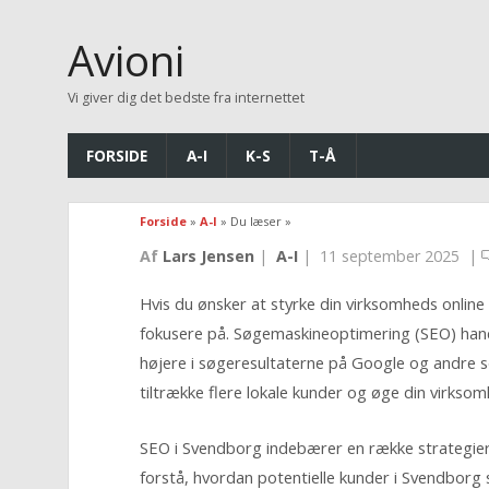
Avioni
Vi giver dig det bedste fra internettet
FORSIDE
A-I
K-S
T-Å
Forside
»
A-I
» Du læser »
Af
Lars Jensen
|
A-I
|
11 september 2025
|
Hvis du ønsker at styrke din virksomheds online 
fokusere på. Søgemaskineoptimering (SEO) han
højere i søgeresultaterne på Google og andre 
tiltrække flere lokale kunder og øge din virkso
SEO i Svendborg indebærer en række strategier, 
forstå, hvordan potentielle kunder i Svendborg 