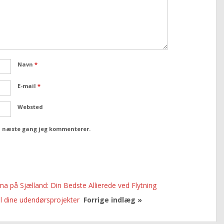
Navn
*
E-mail
*
Websted
il næste gang jeg kommenterer.
rma på Sjælland: Din Bedste Allierede ved Flytning
il dine udendørsprojekter
Forrige indlæg »