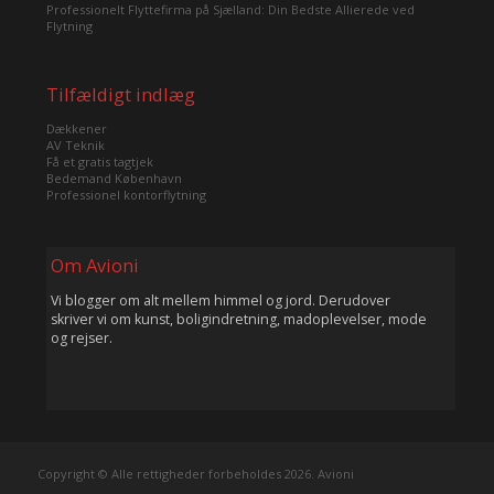
Professionelt Flyttefirma på Sjælland: Din Bedste Allierede ved
Flytning
Tilfældigt indlæg
Dækkener
AV Teknik
Få et gratis tagtjek
Bedemand København
Professionel kontorflytning
Om Avioni
Vi blogger om alt mellem himmel og jord. Derudover
skriver vi om kunst, boligindretning, madoplevelser, mode
og rejser.
Copyright © Alle rettigheder forbeholdes 2026. Avioni