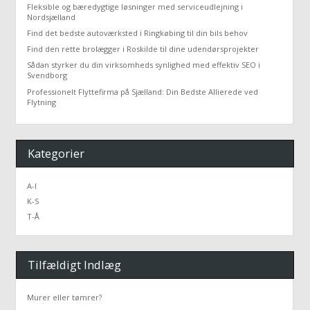
Fleksible og bæredygtige løsninger med serviceudlejning i
Nordsjælland
Find det bedste autoværksted i Ringkøbing til din bils behov
Find den rette brolægger i Roskilde til dine udendørsprojekter
Sådan styrker du din virksomheds synlighed med effektiv SEO i
Svendborg
Professionelt Flyttefirma på Sjælland: Din Bedste Allierede ved
Flytning
Kategorier
A-I
K-S
T-Å
Tilfældigt Indlæg
Murer eller tømrer?