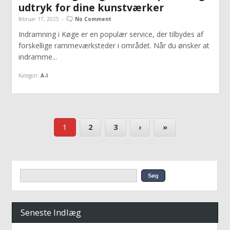
udtryk for dine kunstværker
februar 17, 2025
-
No Comment
Indramning i Køge er en populær service, der tilbydes af
forskellige rammeværksteder i området. Når du ønsker at
indramme...
Kategori:
A-I
1
2
3
›
»
Seneste Indlæg