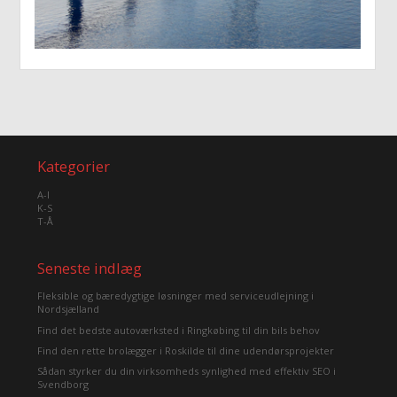
Kategorier
A-I
K-S
T-Å
Seneste indlæg
Fleksible og bæredygtige løsninger med serviceudlejning i
Nordsjælland
Find det bedste autoværksted i Ringkøbing til din bils behov
Find den rette brolægger i Roskilde til dine udendørsprojekter
Sådan styrker du din virksomheds synlighed med effektiv SEO i
Svendborg