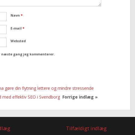
Navn
*
E-mail
*
Websted
il næste gang jeg kommenterer.
ma gøre din flytning lettere og mindre stressende
d med effektiv SEO i Svendborg
Forrige indlæg »
ndlæg
Tilfældigt indlæg