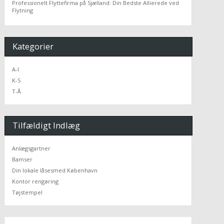
Professionelt Flyttefirma på Sjælland: Din Bedste Allierede ved
Flytning
Kategorier
A-I
K-S
T-Å
Tilfældigt Indlæg
Anlægsgartner
Bamser
Din lokale låsesmed København
Kontor rengøring
Tøjstempel