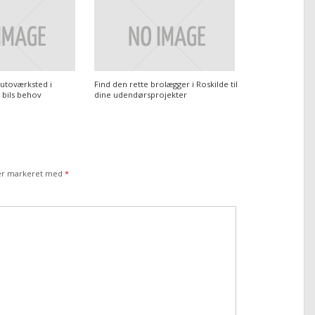
autoværksted i
Find den rette brolægger i Roskilde til
n bils behov
dine udendørsprojekter
 er markeret med
*