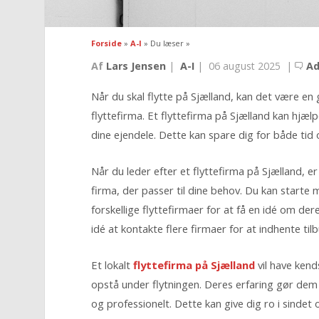
Forside
»
A-I
» Du læser »
Af
Lars Jensen
|
A-I
|
06 august 2025
|
A
Når du skal flytte på Sjælland, kan det være en 
flyttefirma. Et flyttefirma på Sjælland kan hjæl
dine ejendele. Dette kan spare dig for både tid 
Når du leder efter et flyttefirma på Sjælland, e
firma, der passer til dine behov. Du kan start
forskellige flyttefirmaer for at få en idé om de
idé at kontakte flere firmaer for at indhente ti
Et lokalt
flyttefirma på Sjælland
vil have kend
opstå under flytningen. Deres erfaring gør dem i
og professionelt. Dette kan give dig ro i sindet 