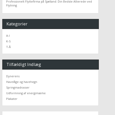
Professionelt Flyttefirma på Sjælland: Din Bedste Allierede ved
Flytning
Kategorier
A-I
K-S
T-Å
Tilfældigt Indlæg
Dynerens
Havelåge og havehegn
Springmadrasser
Udformning af energimærke
Plakater