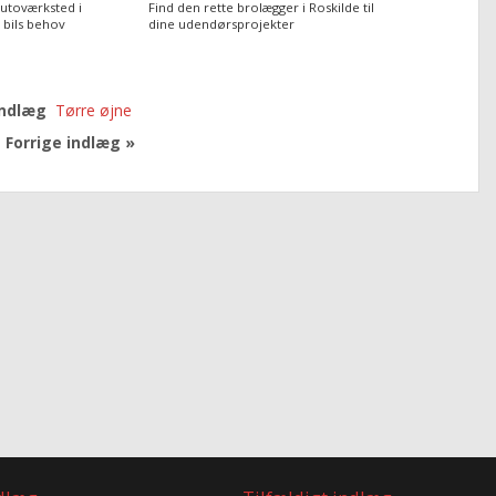
autoværksted i
Find den rette brolægger i Roskilde til
n bils behov
dine udendørsprojekter
indlæg
Tørre øjne
Forrige indlæg »