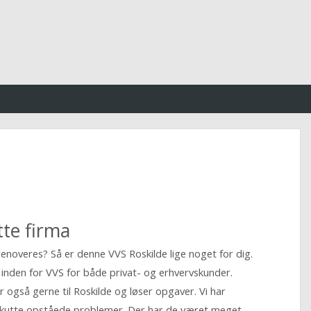
tte firma
 renoveres? Så er denne VVS Roskilde lige noget for dig.
 inden for VVS for både privat- og erhvervskunder.
også gerne til Roskilde og løser opgaver. Vi har
e akutte opståede problemer. Der har de været meget