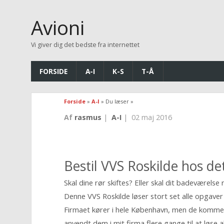
Avioni
Vi giver dig det bedste fra internettet
FORSIDE
A-I
K-S
T-Å
Forside
»
A-I
» Du læser »
Af
rasmus
|
A-I
|
02 maj 2016
Bestil VVS Roskilde hos de
Skal dine rør skiftes? Eller skal dit badeværelse
Denne VVS Roskilde løser stort set alle opgaver
Firmaet kører i hele København, men de kommer 
anvendt dem i mit firma flere gange til at løs