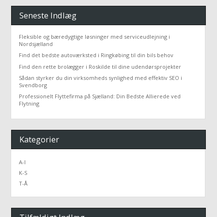
Seneste Indlæg
Fleksible og bæredygtige løsninger med serviceudlejning i
Nordsjælland
Find det bedste autoværksted i Ringkøbing til din bils behov
Find den rette brolægger i Roskilde til dine udendørsprojekter
Sådan styrker du din virksomheds synlighed med effektiv SEO i
Svendborg
Professionelt Flyttefirma på Sjælland: Din Bedste Allierede ved
Flytning
Kategorier
A-I
K-S
T-Å