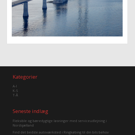
Kategorier
A-I
K-S
T-Å
Seneste indlæg
Fleksible og bæredygtige løsninger med serviceudlejning i
Nordsjælland
Find det bedste autoværksted i Ringkøbing til din bils behov