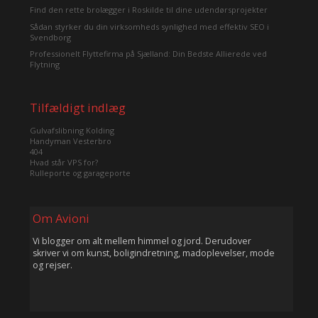
Find den rette brolægger i Roskilde til dine udendørsprojekter
Sådan styrker du din virksomheds synlighed med effektiv SEO i
Svendborg
Professionelt Flyttefirma på Sjælland: Din Bedste Allierede ved
Flytning
Tilfældigt indlæg
Gulvafslibning Kolding
Handyman Vesterbro
404
Hvad står VPS for?
Rulleporte og garageporte
Om Avioni
Vi blogger om alt mellem himmel og jord. Derudover
skriver vi om kunst, boligindretning, madoplevelser, mode
og rejser.