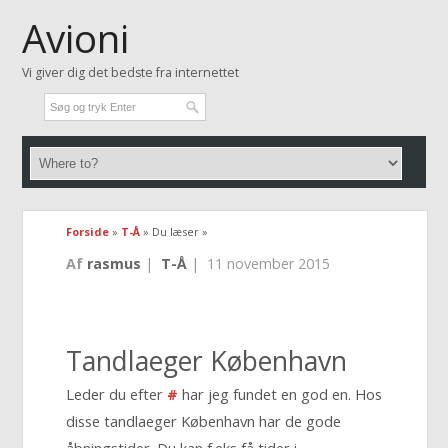
Avioni
Vi giver dig det bedste fra internettet
Forside
»
T-Å
» Du læser »
Af
rasmus
|
T-Å
|
11 november 2015
Tandlaeger København
Leder du efter
#
har jeg fundet en god en. Hos
disse tandlaeger København har de gode
åbningstider. Du kan f.eks få tider i