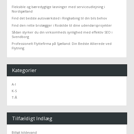
Fleksible og bæredygtige løsninger med serviceudlejning i
Nordsjælland
Find det bedste autoværksted i Ringkøbing til din bils behov
Find den rette brolægger i Roskilde til dine udendørsprojekter
Sådan styrker du din virksomheds synlighed med effektiv SEO i
Svendborg
Professionelt Flyttefirma på Sjælland: Din Bedste Allierede ved
Flytning
Kategorier
A-I
K-S
T-Å
Tilfældigt Indlæg
Billigt kildevand