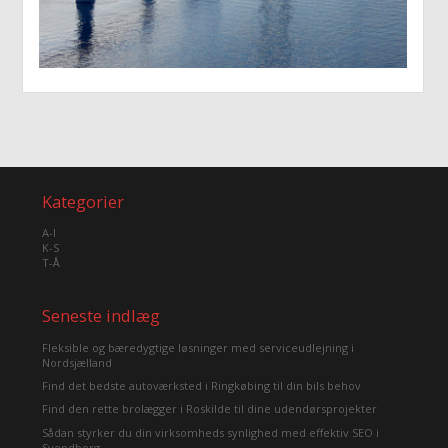
Kategorier
A-I
K-S
T-Å
Seneste indlæg
Fleksible og bæredygtige løsninger med serviceudlejning i
Nordsjælland
Find det bedste autoværksted i Ringkøbing til din bils behov
Find den rette brolægger i Roskilde til dine udendørsprojekter
Sådan styrker du din virksomheds synlighed med effektiv SEO i
Svendborg