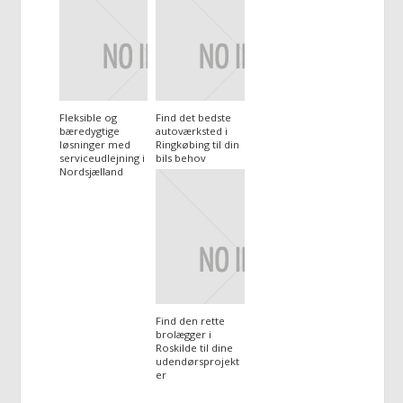
Fleksible og
Find det bedste
bæredygtige
autoværksted i
løsninger med
Ringkøbing til din
serviceudlejning i
bils behov
Nordsjælland
Find den rette
brolægger i
Roskilde til dine
udendørsprojekt
er