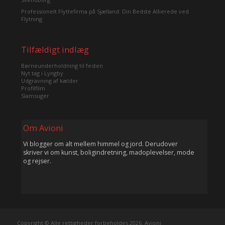
Professionelt Flyttefirma på Sjælland: Din Bedste Allierede ved
Flytning
Tilfældigt indlæg
Børneunderholdning til festen
Nyt tag i Lyngby
Udgravning af kælder
Profilfilm
Slamsuger
Om Avioni
Vi blogger om alt mellem himmel og jord. Derudover
skriver vi om kunst, boligindretning, madoplevelser, mode
og rejser.
Copyright © Alle rettigheder forbeholdes 2026. Avioni