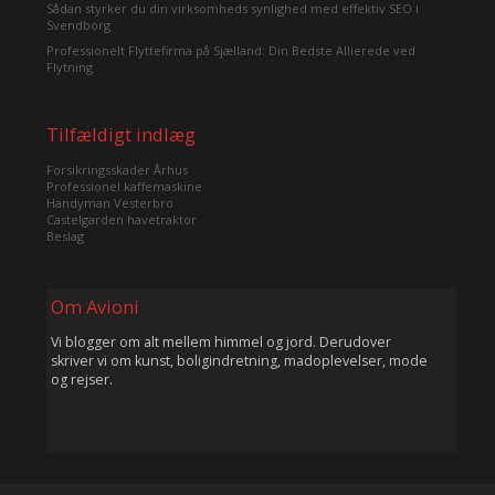
Sådan styrker du din virksomheds synlighed med effektiv SEO i
Svendborg
Professionelt Flyttefirma på Sjælland: Din Bedste Allierede ved
Flytning
Tilfældigt indlæg
Forsikringsskader Århus
Professionel kaffemaskine
Handyman Vesterbro
Castelgarden havetraktor
Beslag
Om Avioni
Vi blogger om alt mellem himmel og jord. Derudover
skriver vi om kunst, boligindretning, madoplevelser, mode
og rejser.