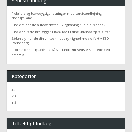
Seneste Indlæg
Fleksible og bæredygtige løsninger med serviceudlejning i
Nordsjælland
Find det bedste autoværksted i Ringkøbing til din bils behov
Find den rette brolægger i Roskilde til dine udendørsprojekter
Sådan styrker du din virksomheds synlighed med effektiv SEO i
Svendborg
Professionelt Flyttefirma på Sjælland: Din Bedste Allierede ved
Flytning
Kategorier
A-I
K-S
T-Å
Tilfældigt Indlæg