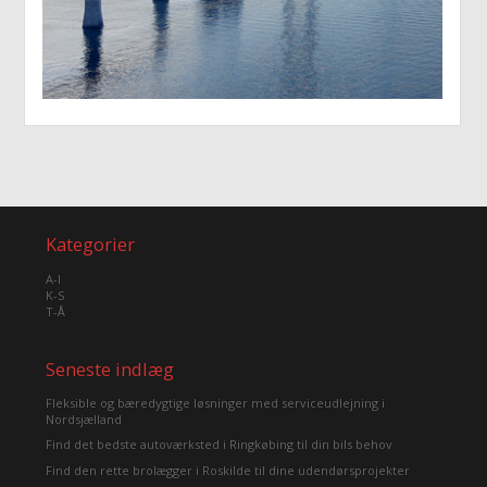
Kategorier
A-I
K-S
T-Å
Seneste indlæg
Fleksible og bæredygtige løsninger med serviceudlejning i
Nordsjælland
Find det bedste autoværksted i Ringkøbing til din bils behov
Find den rette brolægger i Roskilde til dine udendørsprojekter