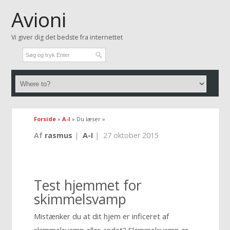
Avioni
Vi giver dig det bedste fra internettet
Forside
»
A-I
» Du læser »
Af
rasmus
|
A-I
|
27 oktober 2015
Test hjemmet for
skimmelsvamp
Mistænker du at dit hjem er inficeret af
skimmelsvamp eller andet? Skimmelsvamp er