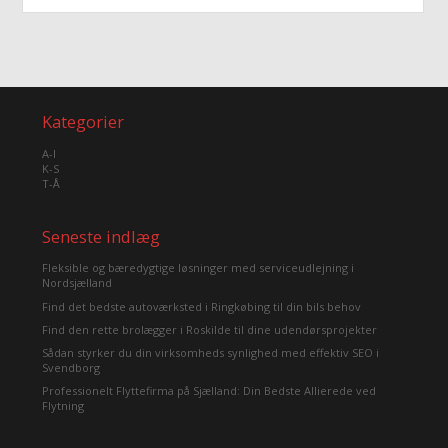
Kategorier
A-I
K-S
T-Å
Seneste indlæg
Fleksible og bæredygtige løsninger med serviceudlejning i
Nordsjælland
Find det bedste autoværksted i Ringkøbing til din bils behov
Find den rette brolægger i Roskilde til dine udendørsprojekter
Sådan styrker du din virksomheds synlighed med effektiv SEO i
Svendborg
Professionelt Flyttefirma på Sjælland: Din Bedste Allierede ved
Flytning