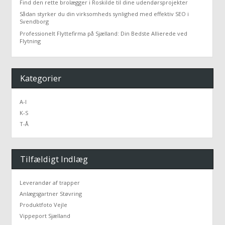
Find den rette brolægger i Roskilde til dine udendørsprojekter
Sådan styrker du din virksomheds synlighed med effektiv SEO i
Svendborg
Professionelt Flyttefirma på Sjælland: Din Bedste Allierede ved
Flytning
Kategorier
A-I
K-S
T-Å
Tilfældigt Indlæg
Leverandør af trapper
Anlægsgartner Støvring
Produktfoto Vejle
Vippeport Sjælland