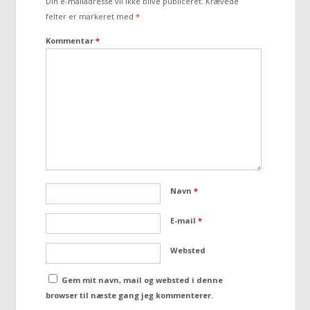
Din e-mailadresse vil ikke blive publiceret.
Krævede
felter er markeret med
*
Kommentar
*
Navn
*
E-mail
*
Websted
Gem mit navn, mail og websted i denne
browser til næste gang jeg kommenterer.