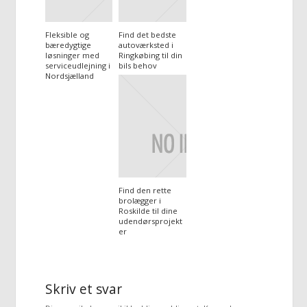
Fleksible og
Find det bedste
bæredygtige
autoværksted i
løsninger med
Ringkøbing til din
serviceudlejning i
bils behov
Nordsjælland
Find den rette
brolægger i
Roskilde til dine
udendørsprojekt
er
Skriv et svar