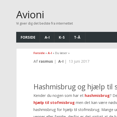
Avioni
Vi giver dig det bedste fra internettet
FORSIDE
A-I
K-S
T-Å
Forside
»
A-I
» Du læser »
Af
rasmus
|
A-I
|
13 juni 2017
Hashmisbrug og hjælp til 
Kender du nogen som har et
hashmisbrug
? D
hjælp til stofmisbrug
men det kan være nødve
hashmisbrug for hjælp til stofmisbrug. Mange 
venner eller familie, derfor er det vigtigt at d