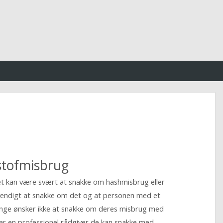
stofmisbrug
et kan være svært at snakke om hashmisbrug eller
ndigt at snakke om det og at personen med et
unge ønsker ikke at snakke om deres misbrug med
e har en professionel rådgiver de kan snakke med