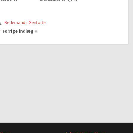
æg
Bedemand i Gentofte
r
Forrige indlæg »