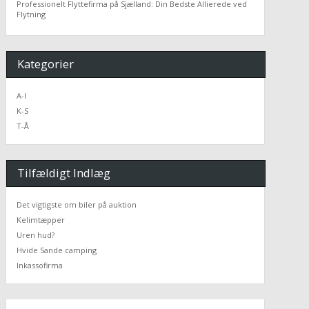
Professionelt Flyttefirma på Sjælland: Din Bedste Allierede ved
Flytning
Kategorier
A-I
K-S
T-Å
Tilfældigt Indlæg
Det vigtigste om biler på auktion
Kelimtæpper
Uren hud?
Hvide Sande camping
Inkassofirma