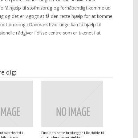
 få hjælp til stofmisbrug og forhåbentligt komme ud
ug og det er vigtigt at få den rette hjælp for at komme
rundt omkring i Danmark hvor unge kan få hjælp til
onelle rådgiver i disse centre som er trænet i at
e dig:
autoværksted i
Find den rette brolægger i Roskilde til
n bils behov
dine udendørsprojekter