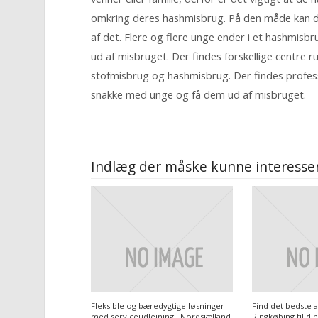
omkring deres hashmisbrug. På den måde kan de
af det. Flere og flere unge ender i et hashmisbr
ud af misbruget. Der findes forskellige centre 
stofmisbrug og hashmisbrug. Der findes professi
snakke med unge og få dem ud af misbruget.
Indlæg der måske kunne interesser
Fleksible og bæredygtige løsninger
Find det bedste 
med serviceudlejning i Nordsjælland
Ringkøbing til di