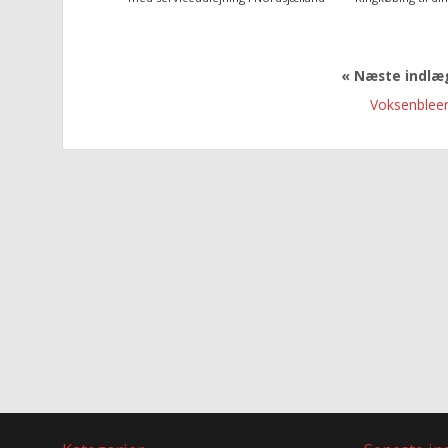
« Næste indl
Voksenblee