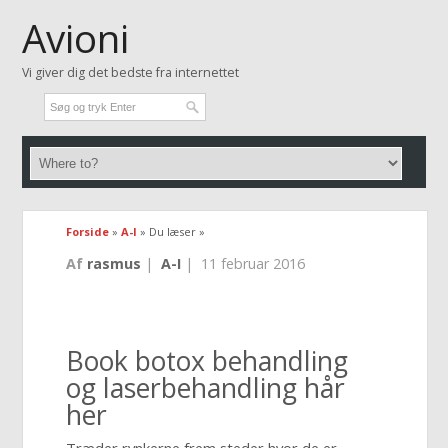
Avioni
Vi giver dig det bedste fra internettet
Forside
»
A-I
» Du læser »
Af
rasmus
|
A-I
|
11 februar 2016
Book botox behandling
og laserbehandling hår
her
Træder rynkerne frem steder hvor de er