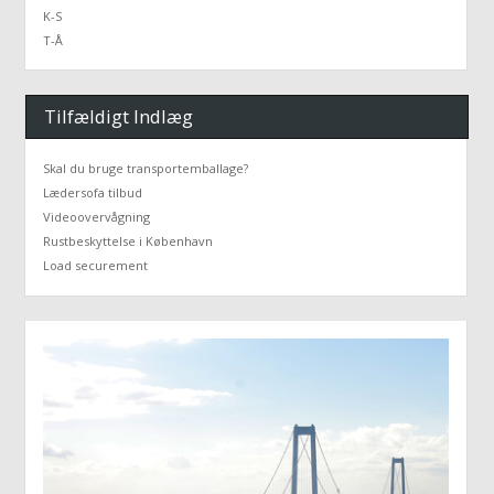
K-S
T-Å
Tilfældigt Indlæg
Skal du bruge transportemballage?
Lædersofa tilbud
Videoovervågning
Rustbeskyttelse i København
Load securement