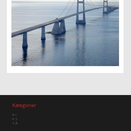
Kategorier
A-I
K-S
T-Å