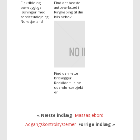
Fleksible og
Find det bedste
bæredygtige
autoværksted i
løsninger med
Ringkøbing til din
serviceudlejning i
bils behov
Nordsjælland
Find den rette
brolægger i
Roskilde til dine
udendørsprojekt
er
« Næste indlæg
Massasjebord
Adgangskontrolsystemer
Forrige indlæg »