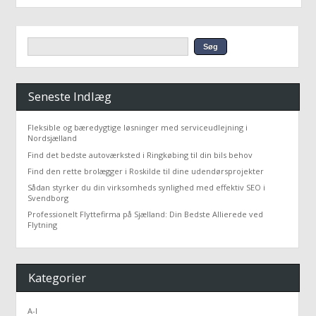
Seneste Indlæg
Fleksible og bæredygtige løsninger med serviceudlejning i
Nordsjælland
Find det bedste autoværksted i Ringkøbing til din bils behov
Find den rette brolægger i Roskilde til dine udendørsprojekter
Sådan styrker du din virksomheds synlighed med effektiv SEO i
Svendborg
Professionelt Flyttefirma på Sjælland: Din Bedste Allierede ved
Flytning
Kategorier
A-I