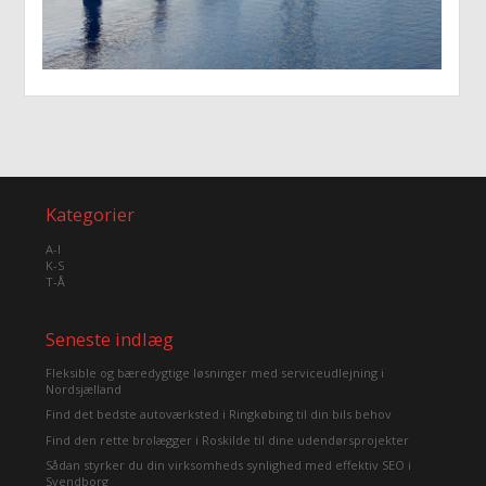
Kategorier
A-I
K-S
T-Å
Seneste indlæg
Fleksible og bæredygtige løsninger med serviceudlejning i
Nordsjælland
Find det bedste autoværksted i Ringkøbing til din bils behov
Find den rette brolægger i Roskilde til dine udendørsprojekter
Sådan styrker du din virksomheds synlighed med effektiv SEO i
Svendborg