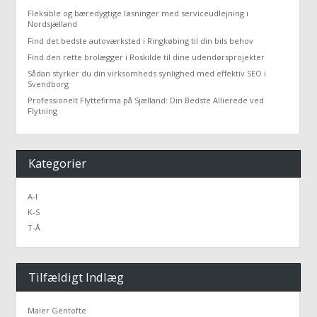
Fleksible og bæredygtige løsninger med serviceudlejning i
Nordsjælland
Find det bedste autoværksted i Ringkøbing til din bils behov
Find den rette brolægger i Roskilde til dine udendørsprojekter
Sådan styrker du din virksomheds synlighed med effektiv SEO i
Svendborg
Professionelt Flyttefirma på Sjælland: Din Bedste Allierede ved
Flytning
Kategorier
A-I
K-S
T-Å
Tilfældigt Indlæg
Maler Gentofte