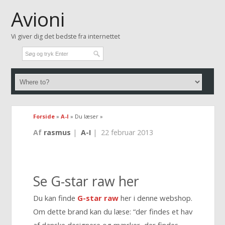
Avioni
Vi giver dig det bedste fra internettet
Forside
»
A-I
» Du læser »
Af
rasmus
|
A-I
|
22 februar 2013
Se G-star raw her
Du kan finde
G-star raw
her i denne webshop.
Om dette brand kan du læse: “der findes et hav
af danske designere og mærker, der findes