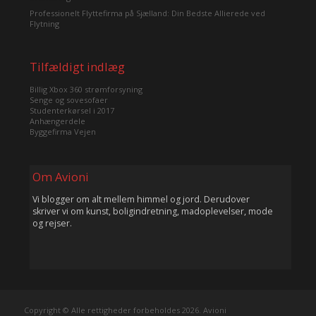
Professionelt Flyttefirma på Sjælland: Din Bedste Allierede ved
Flytning
Tilfældigt indlæg
Billig Xbox 360 strømforsyning
Senge og sovesofaer
Studenterkørsel i 2017
Anhængerdele
Byggefirma Vejen
Om Avioni
Vi blogger om alt mellem himmel og jord. Derudover
skriver vi om kunst, boligindretning, madoplevelser, mode
og rejser.
Copyright © Alle rettigheder forbeholdes 2026. Avioni