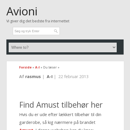
Avioni
Vi giver dig det bedste fra internettet
Forside
»
A-I
» Du læser »
Af
rasmus
|
A-I
|
22 februar 2013
Find Amust tilbehør her
Hvis du er ude efter lækkert tilbehør til din
garderobe, så kig nærmere på brandet
Amust
. I denne webshop kan du læse: