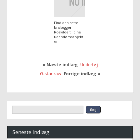
Find den rette
brolægger i
Roskilde til dine
udendørsprojekt
er
« Næste indlæg
Undertøj
G-star raw
Forrige indlæg »
Seneste Indlæg