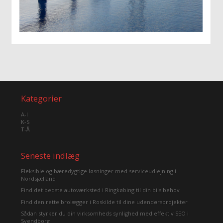
Kategorier
A-I
K-S
T-Å
Seneste indlæg
Fleksible og bæredygtige løsninger med serviceudlejning i
Nordsjælland
Find det bedste autoværksted i Ringkøbing til din bils behov
Find den rette brolægger i Roskilde til dine udendørsprojekter
Sådan styrker du din virksomheds synlighed med effektiv SEO i
Svendborg