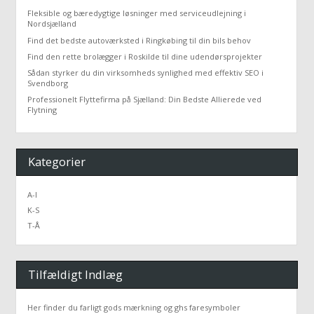
Fleksible og bæredygtige løsninger med serviceudlejning i
Nordsjælland
Find det bedste autoværksted i Ringkøbing til din bils behov
Find den rette brolægger i Roskilde til dine udendørsprojekter
Sådan styrker du din virksomheds synlighed med effektiv SEO i
Svendborg
Professionelt Flyttefirma på Sjælland: Din Bedste Allierede ved
Flytning
Kategorier
A-I
K-S
T-Å
Tilfældigt Indlæg
Her finder du farligt gods mærkning og ghs faresymboler