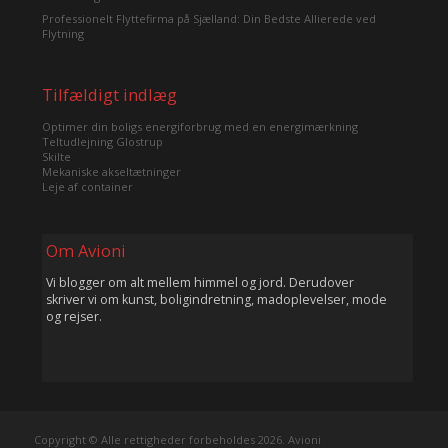
Professionelt Flyttefirma på Sjælland: Din Bedste Allierede ved
Flytning
Tilfældigt indlæg
Optimer din boligs energiforbrug med en energimærkning
Teltudlejning Glostrup
Skilte
Mekaniske akseltætninger
Leje af container
Om Avioni
Vi blogger om alt mellem himmel og jord. Derudover
skriver vi om kunst, boligindretning, madoplevelser, mode
og rejser.
Copyright © Alle rettigheder forbeholdes 2026. Avioni