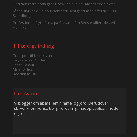
Find den rette brolægger i Roskilde til dine udendørsprojekter
Sådan styrker du din virksomheds synlighed med effektiv SEO i
Svendborg
Professionelt Flyttefirma på Sjælland: Din Bedste Allierede ved
Flytning
Tilfældigt indlæg
Transport til Uzbekistan
Tag kørekort Odder
Faber Castell
Maler Århus
Booking musik
Om Avioni
Vi blogger om alt mellem himmel og jord. Derudover
skriver vi om kunst, boligindretning, madoplevelser, mode
og rejser.