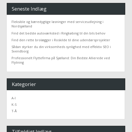
Seneste Indlæg
Fleksible og bæredygtige løsninger med serviceudlejning i
Nordsjælland
Find det bedste autoværksted i Ringkøbing til din bils behov
Find den rette brolægger i Roskilde til dine udendørsprojekter
Sådan styrker du din virksomheds synlighed med effektiv SEO i
Svendborg
Professionelt Flyttefirma på Sjælland: Din Bedste Allierede ved
Flytning
Kategorier
A-I
K-S
T-Å
Tilfældigt Indlæg