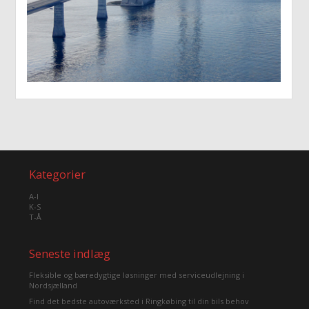
Kategorier
A-I
K-S
T-Å
Seneste indlæg
Fleksible og bæredygtige løsninger med serviceudlejning i
Nordsjælland
Find det bedste autoværksted i Ringkøbing til din bils behov