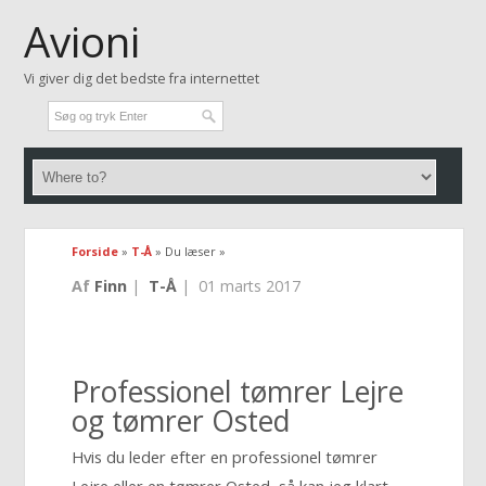
Avioni
Vi giver dig det bedste fra internettet
Forside
»
T-Å
» Du læser »
Af
Finn
|
T-Å
|
01 marts 2017
Professionel tømrer Lejre
og tømrer Osted
Hvis du leder efter en professionel tømrer
Lejre eller en tømrer Osted, så kan jeg klart