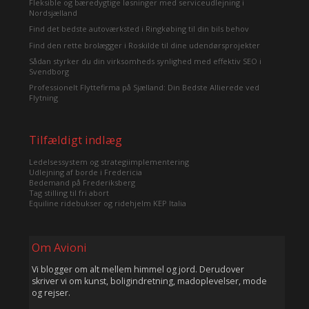
Fleksible og bæredygtige løsninger med serviceudlejning i
Nordsjælland
Find det bedste autoværksted i Ringkøbing til din bils behov
Find den rette brolægger i Roskilde til dine udendørsprojekter
Sådan styrker du din virksomheds synlighed med effektiv SEO i
Svendborg
Professionelt Flyttefirma på Sjælland: Din Bedste Allierede ved
Flytning
Tilfældigt indlæg
Ledelsessystem og strategiimplementering
Udlejning af borde i Fredericia
Bedemand på Frederiksberg
Tag stilling til fri abort
Equiline ridebukser og ridehjelm KEP Italia
Om Avioni
Vi blogger om alt mellem himmel og jord. Derudover
skriver vi om kunst, boligindretning, madoplevelser, mode
og rejser.