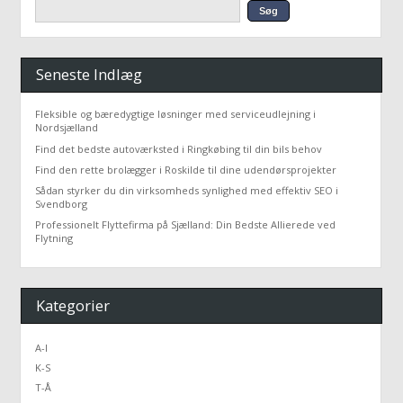
Seneste Indlæg
Fleksible og bæredygtige løsninger med serviceudlejning i
Nordsjælland
Find det bedste autoværksted i Ringkøbing til din bils behov
Find den rette brolægger i Roskilde til dine udendørsprojekter
Sådan styrker du din virksomheds synlighed med effektiv SEO i
Svendborg
Professionelt Flyttefirma på Sjælland: Din Bedste Allierede ved
Flytning
Kategorier
A-I
K-S
T-Å