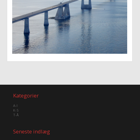
Kategorier
A-I
K-S
T-Å
Seneste indlæg