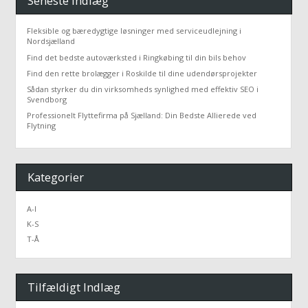
Seneste Indlæg
Fleksible og bæredygtige løsninger med serviceudlejning i
Nordsjælland
Find det bedste autoværksted i Ringkøbing til din bils behov
Find den rette brolægger i Roskilde til dine udendørsprojekter
Sådan styrker du din virksomheds synlighed med effektiv SEO i
Svendborg
Professionelt Flyttefirma på Sjælland: Din Bedste Allierede ved
Flytning
Kategorier
A-I
K-S
T-Å
Tilfældigt Indlæg