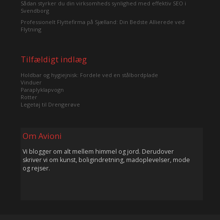
Sådan styrker du din virksomheds synlighed med effektiv SEO i
Svendborg
Professionelt Flyttefirma på Sjælland: Din Bedste Allierede ved
Flytning
Tilfældigt indlæg
Holdbar og hygiejnisk: Fordele ved en stålbordplade
Vinduer
Paraplyklapvogn
Rotter
Legetøj til Drengerøve
Om Avioni
Vi blogger om alt mellem himmel og jord. Derudover
skriver vi om kunst, boligindretning, madoplevelser, mode
og rejser.