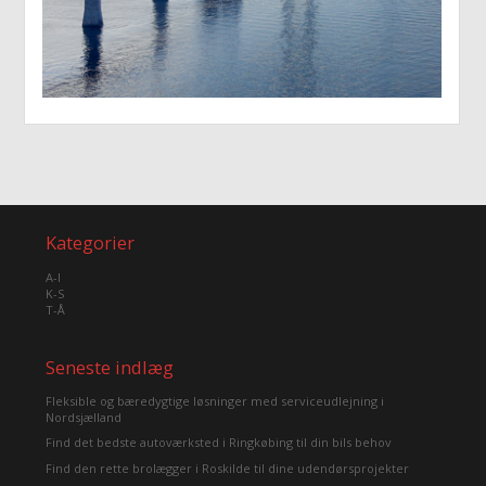
Kategorier
A-I
K-S
T-Å
Seneste indlæg
Fleksible og bæredygtige løsninger med serviceudlejning i
Nordsjælland
Find det bedste autoværksted i Ringkøbing til din bils behov
Find den rette brolægger i Roskilde til dine udendørsprojekter