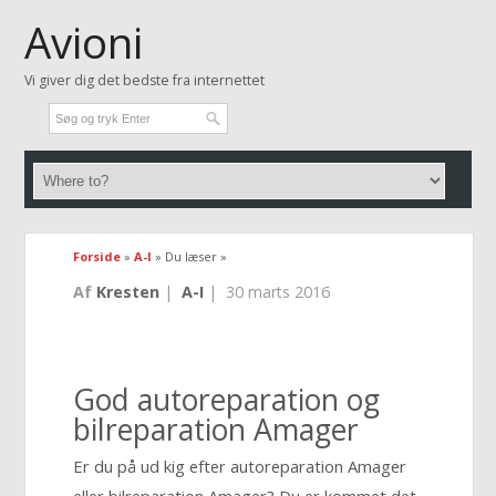
Avioni
Vi giver dig det bedste fra internettet
Forside
»
A-I
» Du læser »
Af
Kresten
|
A-I
|
30 marts 2016
God autoreparation og
bilreparation Amager
Er du på ud kig efter autoreparation Amager
eller bilreparation Amager? Du er kommet det