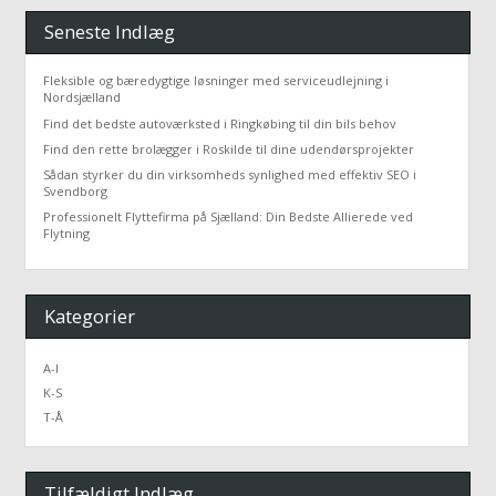
Seneste Indlæg
Fleksible og bæredygtige løsninger med serviceudlejning i
Nordsjælland
Find det bedste autoværksted i Ringkøbing til din bils behov
Find den rette brolægger i Roskilde til dine udendørsprojekter
Sådan styrker du din virksomheds synlighed med effektiv SEO i
Svendborg
Professionelt Flyttefirma på Sjælland: Din Bedste Allierede ved
Flytning
Kategorier
A-I
K-S
T-Å
Tilfældigt Indlæg