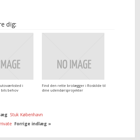
e dig:
autoværksted i
Find den rette brolægger i Roskilde til
n bils behov
dine udendørsprojekter
dlæg
Stuk København
rivate
Forrige indlæg »