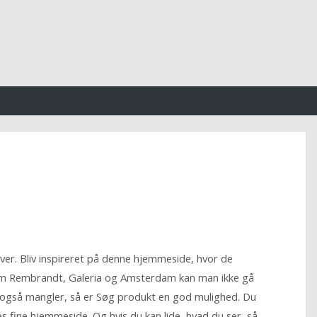
arver. Bliv inspireret på denne hjemmeside, hvor de
som Rembrandt, Galeria og Amsterdam kan man ikke gå
u også mangler, så er Søg produkt en god mulighed. Du
s fine hjemmeside. Og hvis du kan lide, hvad du ser, så