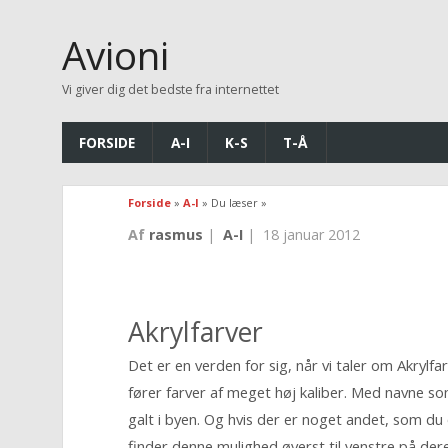
Avioni
Vi giver dig det bedste fra internettet
FORSIDE
A-I
K-S
T-Å
Forside
»
A-I
» Du læser »
Af
rasmus
|
A-I
|
18 januar 2012
Akrylfarver
Det er en verden for sig, når vi taler om Akrylf
fører farver af meget høj kaliber. Med navne 
galt i byen. Og hvis der er noget andet, som d
finder denne mulighed øverst til venstre på dere