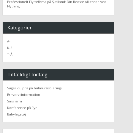
Professionelt Flyttefirma på Sjælland: Din Bedste Allierede ved
Flytning
Kategorier
A-I
K-S
T-Å
Tilfældigt Indlæg
Søger du pris på hulmursisolering?
Erhvervsinformation
Sms larm
Konference på Fyn
Babylegetøj